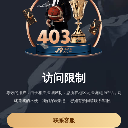
访问限制
尊敬的用户，由于相关法律限制，您所在地区无法访问J9产品，对
此造成的不便，我们深表歉意，您如有疑问请联系客服。
联系客服