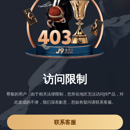
访问限制
尊敬的用户，由于相关法律限制，您所在地区无法访问J9产品，对
此造成的不便，我们深表歉意，您如有疑问请联系客服。
联系客服